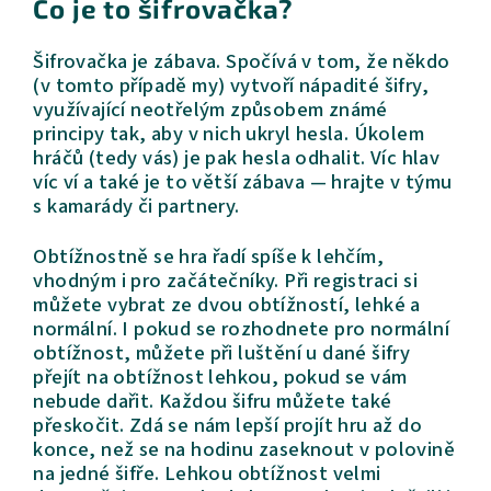
Co je to šifrovačka?
Šifrovačka je zábava. Spočívá v tom, že někdo
(v tomto případě my) vytvoří nápadité šifry,
využívající neotřelým způsobem známé
principy tak, aby v nich ukryl hesla. Úkolem
hráčů (tedy vás) je pak hesla odhalit. Víc hlav
víc ví a také je to větší zábava — hrajte v týmu
s kamarády či partnery.
Obtížnostně se hra řadí spíše k lehčím,
vhodným i pro začátečníky. Při registraci si
můžete vybrat ze dvou obtížností, lehké a
normální. I pokud se rozhodnete pro normální
obtížnost, můžete při luštění u dané šifry
přejít na obtížnost lehkou, pokud se vám
nebude dařit. Každou šifru můžete také
přeskočit. Zdá se nám lepší projít hru až do
konce, než se na hodinu zaseknout v polovině
na jedné šifře. Lehkou obtížnost velmi