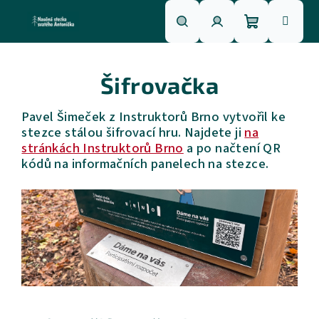
Přejít
na
obsah
Nákupní
Hledat
Přihlášení
Šifrovačka
košík
Pavel Šimeček z Instruktorů Brno vytvořil ke
stezce stálou šifrovací hru. Najdete ji
na
stránkách Instruktorů Brno
a po načtení QR
kódů na informačních panelech na stezce.