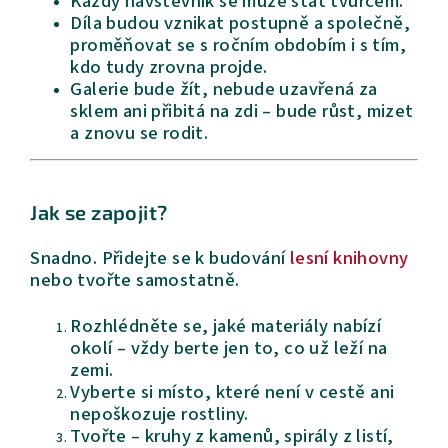
Každý návštěvník se může stát tvůrcem.
Díla budou vznikat postupně a společně,
proměňovat se s ročním obdobím i s tím,
kdo tudy zrovna projde.
Galerie bude žít, nebude uzavřená za
sklem ani přibitá na zdi – bude růst, mizet
a znovu se rodit.
Jak se zapojit?
Snadno. Přidejte se k budování
lesní knihovny
nebo tvořte samostatně.
Rozhlédněte se, jaké materiály nabízí
okolí – vždy berte jen to, co už leží na
zemi.
Vyberte si místo, které není v cestě ani
nepoškozuje rostliny.
Tvořte – kruhy z kamenů, spirály z listí,