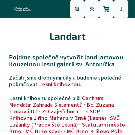
Přejít
na
obsah
Nákupní
Hledat
Přihlášení
Landart
košík
Pojďme společně vytvořit land-artovou
Kouzelnou lesní galerii sv. Antoníčka
Začali jsme drobnými díly a budeme společně
pokračovat
Lesní knihovnou.
Lesní knihovnu společně píší
Centrum
Mandala
·
Zahrada 5 elementů
·
Bc. Zuzana
Trnková DT
·
ZO Zaječí hora 1
·
ČSOP
·
Knihovna Jiřího Mahena v Brně (Lesná)
·
SVČ
Lužánky (Pracoviště Lesná)
·
Statutární město
Brno
·
MČ Brno-sever
·
MČ Brno-Královo Pole