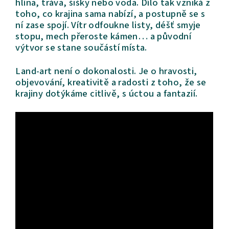
hlína, tráva, šišky nebo voda. Dílo tak vzniká z
toho, co krajina sama nabízí, a postupně se s
ní zase spojí. Vítr odfoukne listy, déšť smyje
stopu, mech přeroste kámen… a původní
výtvor se stane součástí místa.
Land-art není o dokonalosti. Je o hravosti,
objevování, kreativitě a radosti z toho, že se
krajiny dotýkáme citlivě, s úctou a fantazií.