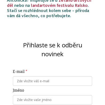
Antoníčka?
Inspirujte se u
16 land-artových
děl
nebo na
landartovém festivalu Ralsko
.
Stačí se rozhlédnout kolem sebe – příroda
vám dá všechno, co potřebujete.
Přihlaste se k odběru
novinek
E-mail
*
Jméno