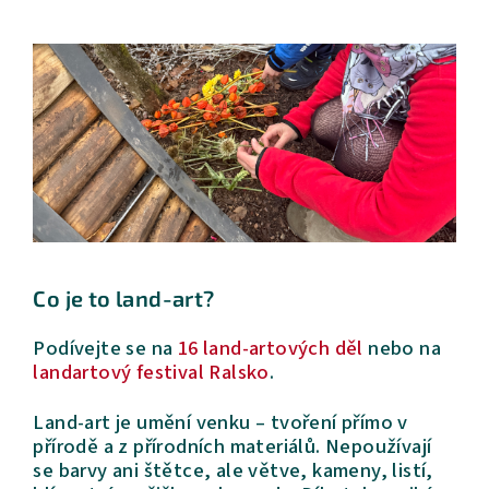
Co je to land-art?
Podívejte se na
16 land-artových děl
nebo na
landartový festival Ralsko
.
Land-art je umění venku – tvoření přímo v
přírodě a z přírodních materiálů. Nepoužívají
se barvy ani štětce, ale větve, kameny, listí,